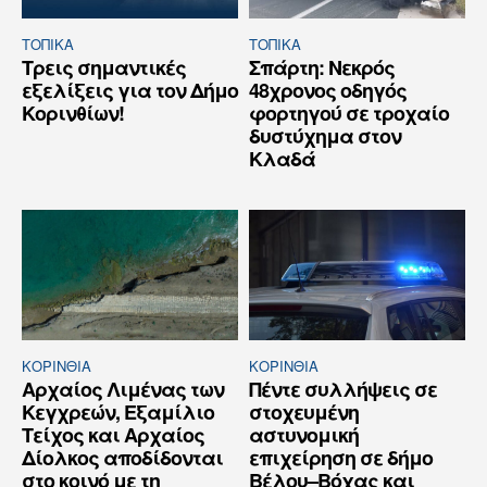
ΤΟΠΙΚΑ
ΤΟΠΙΚΑ
Τρεις σημαντικές
Σπάρτη: Νεκρός
εξελίξεις για τον Δήμο
48χρονος οδηγός
Κορινθίων!
φορτηγού σε τροχαίο
δυστύχημα στον
Κλαδά
ΚΟΡΙΝΘΊΑ
ΚΟΡΙΝΘΊΑ
Αρχαίος Λιμένας των
Πέντε συλλήψεις σε
Κεγχρεών, Εξαμίλιο
στοχευμένη
Τείχος και Aρχαίος
αστυνομική
Δίολκος αποδίδονται
επιχείρηση σε δήμο
στο κοινό με τη
Βέλου–Βόχας και