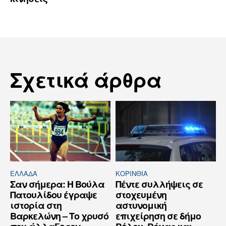
Σχετικά άρθρα
ΕΛΛΆΔΑ
ΚΟΡΙΝΘΊΑ
Σαν σήμερα: Η Βούλα
Πέντε συλλήψεις σε
Πατουλίδου έγραψε
στοχευμένη
ιστορία στη
αστυνομική
Βαρκελώνη – Το χρυσό
επιχείρηση σε δήμο