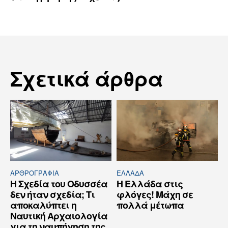
Σχετικά άρθρα
ΑΡΘPΟΓΡΑΦΙΑ
ΕΛΛΆΔΑ
Η Σχεδία του Οδυσσέα
Η Ελλάδα στις
δεν ήταν σχεδία; Τι
φλόγες! Μάχη σε
αποκαλύπτει η
πολλά μέτωπα
Ναυτική Αρχαιολογία
για τη ναυπήγηση της