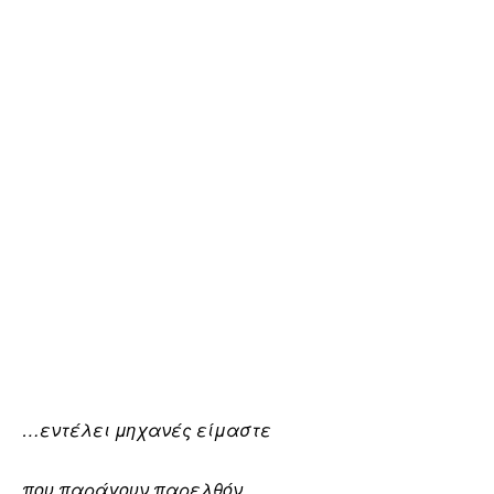
…εντέλει μηχανές είμαστε
που παράγουν παρελθόν…