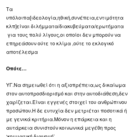
Τα
υπόλοιπα[ιδεολογία,ηθική,συνέπεια,εντιμότητα
κλπ]είναι διλήμματα/διακυβεύματα/ερωτήματα
για τους πολύ λίγους,οι οποίοι δεν μπορούν να
επηρεάσουν ούτε το κλίμα ,ούτε το εκλογικό
αποτέλεσμα
Οπότε…
ΥΓ.Να σημειωθεί ότι η αξιοπρέπεια,ως δικαίωμα
στον αυτοπροσδιορισμό και στην αυτοδιάθεση,δεν
χαρίζεται.Είναι εγγενές στοιχεί του ανθρώπινου
προσώπου.Η δε ευτυχία δεν μετριέται ποσοτικά ή
με γενικά κριτήρια.Μόνον η επάρκεια και η
αυτάρκεια συνιστούν κοινωνικά μεγέθη προς
‘κομματική διανομή’