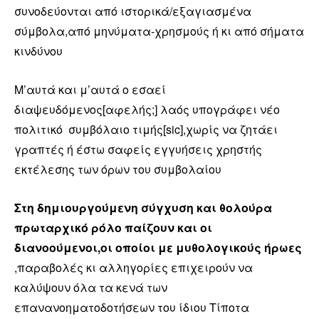
συνοδεύονται από ιστορικά/εξαγιασμένα
σύμβολα,από μηνύματα-χρησμούς ή κι από σήματα
κινδύνου
Μ’αυτά και μ’αυτά ο εσαεί
διαψευδόμενος[αφελής;] λαός υπογράφει νέο
πολιτικό συμβόλαιο τιμής[sic],χωρίς να ζητάει
γραπτές ή έστω σαφείς εγγυήσεις χρηστής
εκτέλεσης των όρων του συμβολαίου
Στη δημιουργούμενη σύγχυση και θολούρα
πρωταρχικό ρόλο παίζουν και οι
διανοούμενοι,οι οποίοι με μυθολογικούς ήρωες
,παραβολές κι αλληγορίες επιχειρούν να
καλύψουν όλα τα κενά των
επανανοηματοδοτήσεων του ίδιου Τίποτα