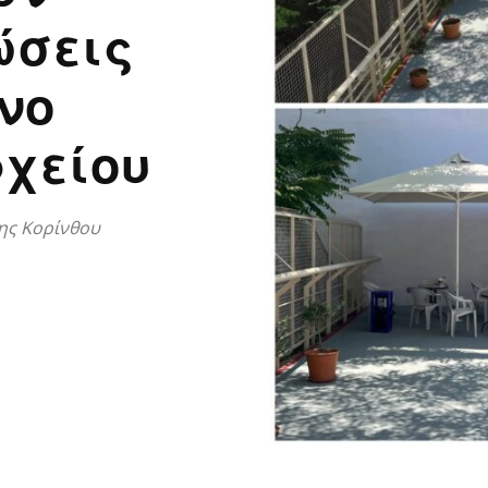
ώσεις
νο
ρχείου
της Κορίνθου