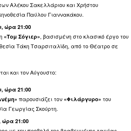
των Αλέκου Σακελλάριου και Χρήστου
κηνοθεσία Παύλου Γιαννακάκου.
, ώρα 21:00
ση
, βασισμένη στο κλασικό έργο του
«Τομ Σόγιερ»
οθεσία Τάκη Τσαρσιταλίδη, από το Θέατρο σε
ται και τον Αύγουστο:
, ώρα 21:00
παρουσιάζει τον
του
Ανέμη»
«Φιλάργυρο»
σία Γεωργίας Σκούρτη.
 ώρα 21:00
ος με την προβολή της βραβευμένης ταινίας