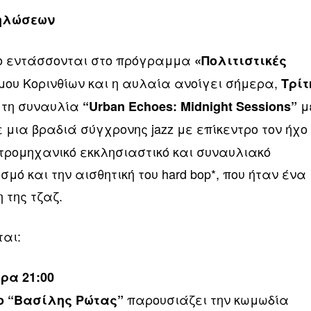
δηλώσεων
ιο εντάσσονται στο πρόγραμμα
«Πολιτιστικές
μου Κορινθίων και η αυλαία ανοίγει σήμερα,
Τρίτ
ε τη συναυλία
μ
“Urban Echoes: Midnight Sessions”
ε μια βραδιά σύγχρονης jazz με επίκεντρο τον ήχο
κτρομηχανικό εκκλησιαστικό και συναυλιακό
μό και την αισθητική του hard bop*, που ήταν ένα
 της τζαζ.
αι:
ώρα 21:00
παρουσιάζει την κωμωδία
ο “Βασίλης Ρώτας”