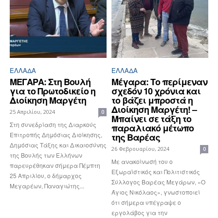
ΕΛΛΆΔΑ
ΕΛΛΆΔΑ
ΜΕΓΑΡΑ: Στη Βουλή
Μέγαρα: Το περίμεναν
για το Πρωτοδικείο η
σχεδόν 10 χρόνια και
Διοίκηση Μαργέτη
το βάζει μπροστά η
Διοίκηση Μαργέτη! –
25 Απριλίου, 2024
0
Μπαίνει σε τάξη το
Στη συνεδρίαση της Διαρκούς
παραλιακό μέτωπο
Επιτροπής Δημόσιας Διοίκησης,
της Βαρέας
Δημόσιας Τάξης και Δικαιοσύνης
26 Φεβρουαρίου, 2024
0
της Βουλής των Ελλήνων
Με ανακοίνωσή του ο
παρευρέθηκαν σήμερα Πέμπτη
Εξωραϊστικός και Πολιτιστικός
25 Απριλίου, ο δήμαρχος
Σύλλογος Βαρέας Μεγάρων, «O
Μεγαρέων, Παναγιώτης...
Άγιος Νικόλαος», γνωστοποιεί
ότι σήμερα υπέγραψε ο
εργολάβος για την