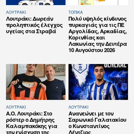
ΛΟΥΤΡΆΚΙ
ΤΟΠΙΚΑ
Λουτράκι: Δωρεάν
Πολύ υψηλός κίνδυνος
προληπτικός έλεγχος
πυρκαγιάς για τις ΠΕ
υγείας στα Στραβά
Αργολίδας, Αρκαδίας,
Κορινθίας και
Λακωνίας την Δευτέρα
10 Αυγούστου 2026
ΛΟΥΤΡΆΚΙ
ΛΟΥΤΡΆΚΙ
Α.Ο. Λουτράκι: Στο
Ανανεώνει με τον
ρόστερ ο Δημήτρης
Σαρωνικό Γαλατακίου
Καλαμπακόκης για
ο Κωνσταντίνος
την ενίσχυση της
Λέντζιος